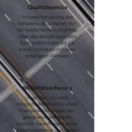
Qualitätsservice
Prozess-Steuerung des
Schadens ab Unfallort: Von
der telefonische Aufnahme,
über das Beauftragen des
Sachverständigen bis zur
Kommunikation mit allen
beteiligten Parteien.
Mobilitätssicherung
Unser Ziel: schnellst-
mögliche Mobilität für Ihren
Fuhrpark. Wir finden den
geeigneten Werkstatt-
partner, beauftragen einen
Abschleppdienst und stellen