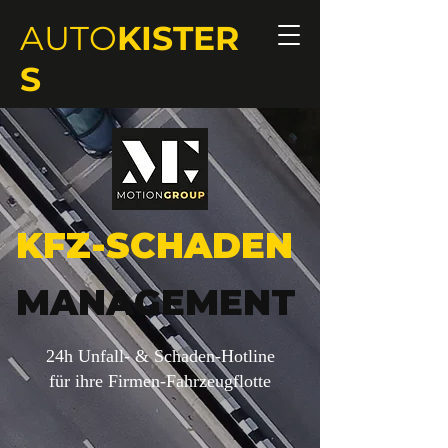
AUTO
KISTER
S
KFZ-SCHADEN
MANAGEMENT
24h Unfall- & Schaden-Hotline
für ihre Firmen-Fahrzeugflotte