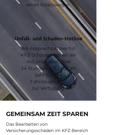
einen Ersatzwagen.
Unfall- und Schaden-Hotline
Als Ansprechpartner für
KFZ-Schäden stehen wir
mit unserer Hotline
24 Stunden 365 Tage im
Jahr für Ihre
Fahrzeugnutzer
zur Verfügung.
GEMEINSAM ZEIT SPAREN
Das Bearbeiten von
Versicherungsschäden im KFZ-Bereich